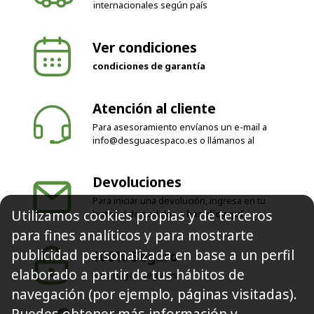
internacionales según país
Ver condiciones
condiciones de garantía
Atención al cliente
Para asesoramiento envíanos un e-mail a
info@desguacespaco.es
o llámanos al
Devoluciones
Para iniciar una devolución, ingresa en tu
Utilizamos cookies propias y de terceros
historial de pedidos o
haz clic aquí
para fines analíticos y para mostrarte
publicidad personalizada en base a un perfil
100% Seguro
elaborado a partir de tus hábitos de
Solo pagos seguros
navegación (por ejemplo, páginas visitadas).
Puedes obtener más información y