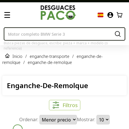
Busca piezas de desguace, escribe: pieza + marca + modelo (o
referencia)
Inicio
/
enganche-transporte
/
enganche-de-
remolque
/
enganche-de-remolque
Enganche-De-Remolque
Filtros
Ordenar:
Mostrar: