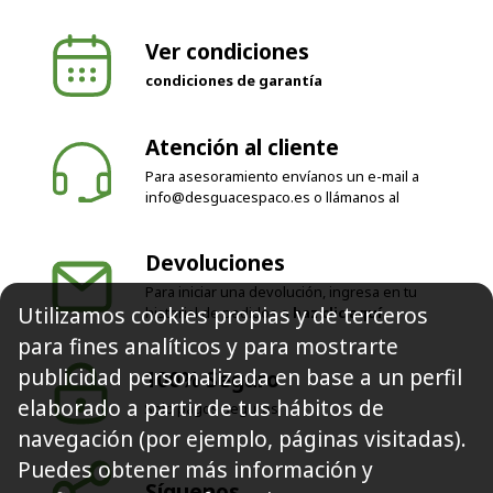
Ver condiciones
condiciones de garantía
Atención al cliente
Para asesoramiento envíanos un e-mail a
info@desguacespaco.es
o llámanos al
Devoluciones
Para iniciar una devolución, ingresa en tu
Utilizamos cookies propias y de terceros
historial de pedidos o
haz clic aquí
para fines analíticos y para mostrarte
publicidad personalizada en base a un perfil
100% Seguro
elaborado a partir de tus hábitos de
Solo pagos seguros
navegación (por ejemplo, páginas visitadas).
Puedes obtener más información y
Síguenos