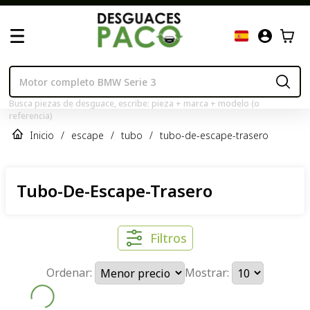
Busca piezas de desguace, escribe: pieza + marca + modelo (o
referencia)
Inicio
/
escape
/
tubo
/
tubo-de-escape-trasero
Tubo-De-Escape-Trasero
Filtros
Ordenar:
Mostrar: