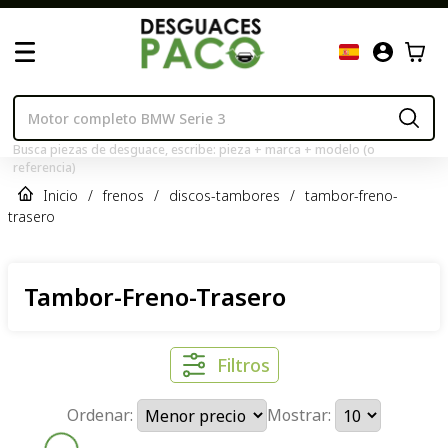
Busca piezas de desguace, escribe: pieza + marca + modelo (o
referencia)
Inicio
/
frenos
/
discos-tambores
/
tambor-freno-
trasero
Tambor-Freno-Trasero
Filtros
Ordenar:
Mostrar: