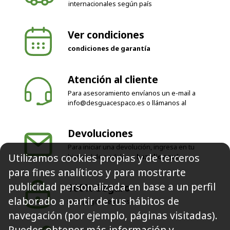
internacionales según país
Ver condiciones
condiciones de garantía
Atención al cliente
Para asesoramiento envíanos un e-mail a
info@desguacespaco.es
o llámanos al
Devoluciones
Para iniciar una devolución, ingresa en tu
Utilizamos cookies propias y de terceros
historial de pedidos o
haz clic aquí
para fines analíticos y para mostrarte
publicidad personalizada en base a un perfil
100% Seguro
elaborado a partir de tus hábitos de
Solo pagos seguros
navegación (por ejemplo, páginas visitadas).
Puedes obtener más información y