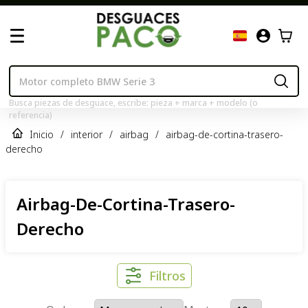
Busca piezas de desguace, escribe: pieza + marca + modelo (o
referencia)
Inicio
/
interior
/
airbag
/
airbag-de-cortina-trasero-
derecho
Airbag-De-Cortina-Trasero-
Derecho
Filtros