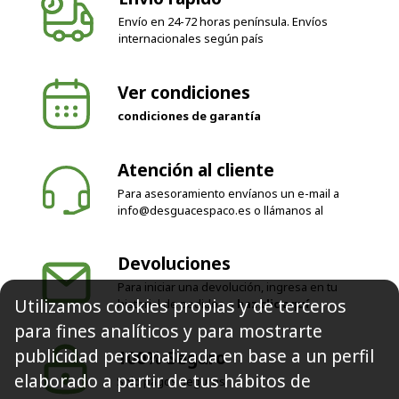
Envío en 24-72 horas península. Envíos
internacionales según país
Ver condiciones
condiciones de garantía
Atención al cliente
Para asesoramiento envíanos un e-mail a
info@desguacespaco.es
o llámanos al
Devoluciones
Para iniciar una devolución, ingresa en tu
Utilizamos cookies propias y de terceros
historial de pedidos o
haz clic aquí
para fines analíticos y para mostrarte
publicidad personalizada en base a un perfil
100% Seguro
elaborado a partir de tus hábitos de
Solo pagos seguros