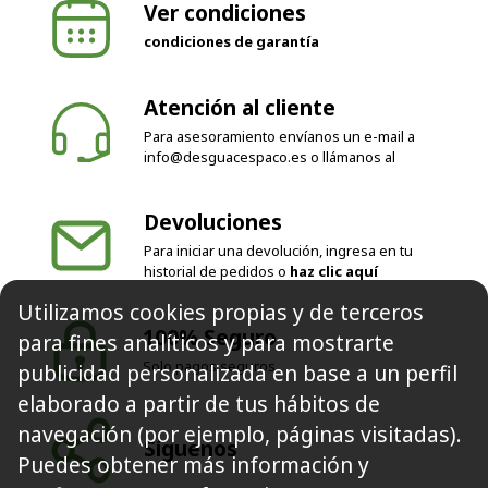
Ver condiciones
condiciones de garantía
Atención al cliente
Para asesoramiento envíanos un e-mail a
info@desguacespaco.es
o llámanos al
Devoluciones
Para iniciar una devolución, ingresa en tu
Utilizamos cookies propias y de terceros
historial de pedidos o
haz clic aquí
para fines analíticos y para mostrarte
publicidad personalizada en base a un perfil
100% Seguro
elaborado a partir de tus hábitos de
Solo pagos seguros
navegación (por ejemplo, páginas visitadas).
Puedes obtener más información y
Síguenos