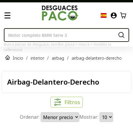
Busca piezas de desguace, escribe: pieza + marca + modelo (o
referencia)
Inicio
/
interior
/
airbag
/
airbag-delantero-derecho
Airbag-Delantero-Derecho
Filtros
Ordenar:
Mostrar: