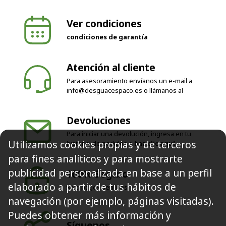
Ver condiciones
condiciones de garantía
Atención al cliente
Para asesoramiento envíanos un e-mail a
info@desguacespaco.es
o llámanos al
Devoluciones
Para iniciar una devolución, ingresa en tu
Utilizamos cookies propias y de terceros
historial de pedidos o
haz clic aquí
para fines analíticos y para mostrarte
publicidad personalizada en base a un perfil
100% Seguro
elaborado a partir de tus hábitos de
Solo pagos seguros
navegación (por ejemplo, páginas visitadas).
Puedes obtener más información y
Síguenos