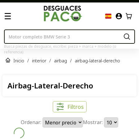
Busca piezas de desguace, escribe: pieza + marca + modelo (o
referencia)
Inicio
/
interior
/
airbag
/
airbag-lateral-derecho
Airbag-Lateral-Derecho
Filtros
Ordenar:
Mostrar: