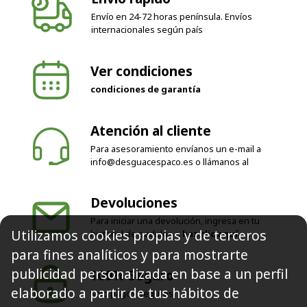
internacionales según país
Ver condiciones
condiciones de garantía
Atención al cliente
Para asesoramiento envíanos un e-mail a
info@desguacespaco.es
o llámanos al
Devoluciones
Para iniciar una devolución, ingresa en tu
historial de pedidos o
haz clic aquí
Utilizamos cookies propias y de terceros
100% Seguro
para fines analíticos y para mostrarte
Solo pagos seguros
publicidad personalizada en base a un perfil
elaborado a partir de tus hábitos de