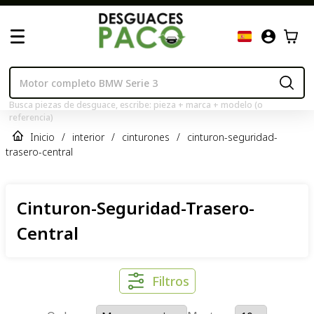
Busca piezas de desguace, escribe: pieza + marca + modelo (o
referencia)
Inicio
/
interior
/
cinturones
/
cinturon-seguridad-
trasero-central
Cinturon-Seguridad-Trasero-
Central
Filtros