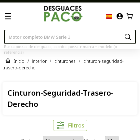
Busca piezas de desguace, escribe: pieza + marca + modelo (o
referencia)
Inicio
/
interior
/
cinturones
/
cinturon-seguridad-
trasero-derecho
Cinturon-Seguridad-Trasero-
Derecho
Filtros