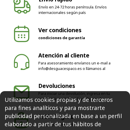
internacionales según país
Ver condiciones
condiciones de garantía
Atención al cliente
Para asesoramiento envíanos un e-mail a
info@desguacespaco.es
o llámanos al
Devoluciones
Para iniciar una devolución, ingresa en tu
historial de pedidos o
haz clic aquí
Utilizamos cookies propias y de terceros
100% Seguro
para fines analíticos y para mostrarte
Solo pagos seguros
publicidad personalizada en base a un perfil
elaborado a partir de tus hábitos de