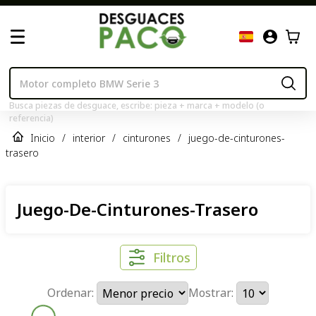
Busca piezas de desguace, escribe: pieza + marca + modelo (o
referencia)
Inicio
/
interior
/
cinturones
/
juego-de-cinturones-
trasero
Juego-De-Cinturones-Trasero
Filtros
Ordenar:
Mostrar: