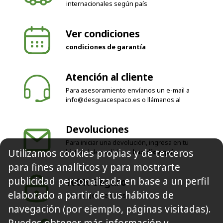
internacionales según país
Ver condiciones
condiciones de garantía
Atención al cliente
Para asesoramiento envíanos un e-mail a
info@desguacespaco.es
o llámanos al
Devoluciones
Para iniciar una devolución, ingresa en tu
Utilizamos cookies propias y de terceros
historial de pedidos o
haz clic aquí
para fines analíticos y para mostrarte
publicidad personalizada en base a un perfil
100% Seguro
elaborado a partir de tus hábitos de
Solo pagos seguros
navegación (por ejemplo, páginas visitadas).
Puedes obtener más información y