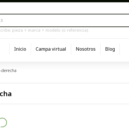
cribe: pieza + marca + modelo (o referencia)
Inicio
Campa virtual
Nosotros
Blog
a-derecha
echa