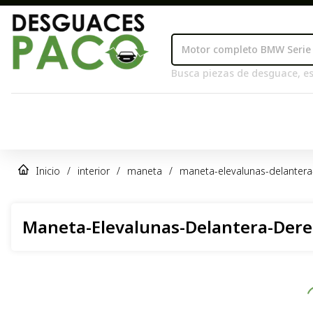
Busca piezas de desguace, es
Inicio
/
interior
/
maneta
/
maneta-elevalunas-delanter
Maneta-Elevalunas-Delantera-Der