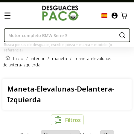
Busca piezas de desguace, escribe: pieza + marca + modelo (o
referencia)
Inicio
/
interior
/
maneta
/
maneta-elevalunas-
delantera-izquierda
Maneta-Elevalunas-Delantera-
Izquierda
Filtros