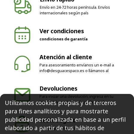
internacionales según país
Ver condiciones
condiciones de garantía
Atención al cliente
Para asesoramiento envíanos un e-mail a
info@desguacespaco.es
o llámanos al
Devoluciones
Para iniciar una devolución, ingresa en tu
historial de pedidos o
haz clic aquí
Utilizamos cookies propias y de terceros
100% Seguro
para fines analíticos y para mostrarte
Solo pagos seguros
publicidad personalizada en base a un perfil
elaborado a partir de tus hábitos de