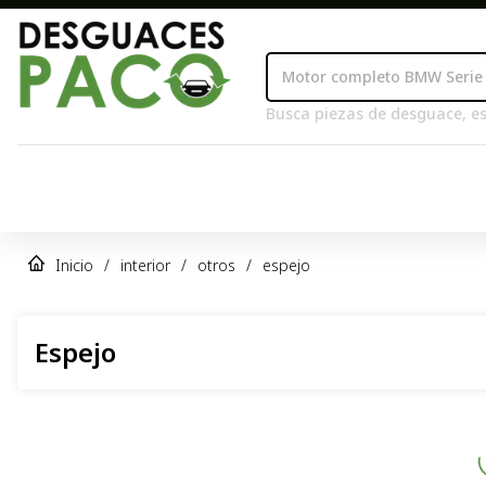
Busca piezas de desguace, es
Inicio
/
interior
/
otros
/
espejo
Espejo