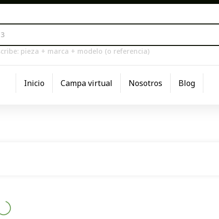
cribe: pieza + marca + modelo (o referencia)
Inicio
Campa virtual
Nosotros
Blog