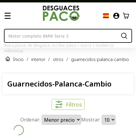
Busca piezas de desguace, escribe: pieza + marca + modelo (o
referencia)
Inicio
/
interior
/
otros
/
guarnecidos-palanca-cambio
Guarnecidos-Palanca-Cambio
Filtros
Ordenar:
Mostrar: