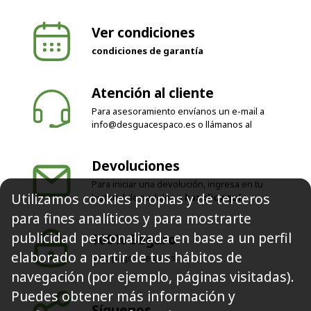
Ver condiciones
condiciones de garantía
Atención al cliente
Para asesoramiento envíanos un e-mail a
info@desguacespaco.es
o llámanos al
Devoluciones
Para iniciar una devolución, ingresa en tu
Utilizamos cookies propias y de terceros
historial de pedidos o
haz clic aquí
para fines analíticos y para mostrarte
publicidad personalizada en base a un perfil
100% Seguro
elaborado a partir de tus hábitos de
Solo pagos seguros
navegación (por ejemplo, páginas visitadas).
Puedes obtener más información y
Síguenos