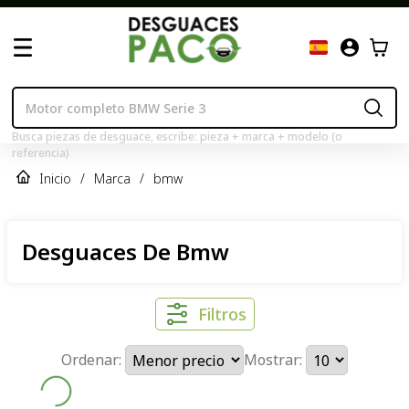
Busca piezas de desguace, escribe: pieza + marca + modelo (o
referencia)
Inicio
/
Marca
/
bmw
Desguaces De Bmw
Filtros
Ordenar:
Mostrar: