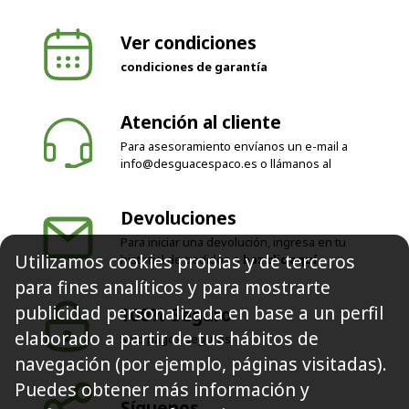
Ver condiciones
condiciones de garantía
Atención al cliente
Para asesoramiento envíanos un e-mail a
info@desguacespaco.es
o llámanos al
Devoluciones
Para iniciar una devolución, ingresa en tu
Utilizamos cookies propias y de terceros
historial de pedidos o
haz clic aquí
para fines analíticos y para mostrarte
publicidad personalizada en base a un perfil
100% Seguro
elaborado a partir de tus hábitos de
Solo pagos seguros
navegación (por ejemplo, páginas visitadas).
Puedes obtener más información y
Síguenos