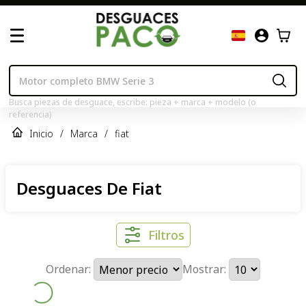
Busca piezas de desguace, escribe: pieza + marca + modelo (o
referencia)
Inicio
/
Marca
/
fiat
Desguaces De Fiat
Filtros
Ordenar:
Mostrar: