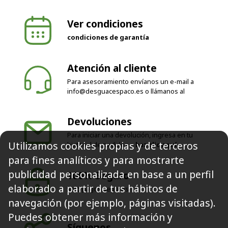
Ver condiciones
condiciones de garantía
Atención al cliente
Para asesoramiento envíanos un e-mail a
info@desguacespaco.es
o llámanos al
Devoluciones
Para iniciar una devolución, ingresa en tu
Utilizamos cookies propias y de terceros
historial de pedidos o
haz clic aquí
para fines analíticos y para mostrarte
publicidad personalizada en base a un perfil
100% Seguro
elaborado a partir de tus hábitos de
Solo pagos seguros
navegación (por ejemplo, páginas visitadas).
Puedes obtener más información y
Síguenos