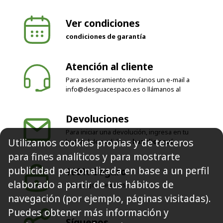
Ver condiciones
condiciones de garantía
Atención al cliente
Para asesoramiento envíanos un e-mail a
info@desguacespaco.es
o llámanos al
Devoluciones
Para iniciar una devolución, ingresa en tu
Utilizamos cookies propias y de terceros
historial de pedidos o
haz clic aquí
para fines analíticos y para mostrarte
publicidad personalizada en base a un perfil
100% Seguro
elaborado a partir de tus hábitos de
Solo pagos seguros
navegación (por ejemplo, páginas visitadas).
Puedes obtener más información y
Síguenos