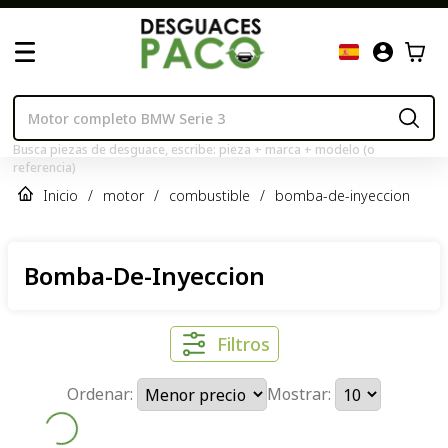
Busca piezas de desguace, escribe: pieza + marca + modelo (o
referencia)
Inicio
/
motor
/
combustible
/
bomba-de-inyeccion
Bomba-De-Inyeccion
Filtros
Ordenar:
Mostrar: