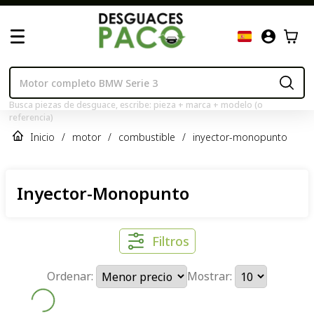
Busca piezas de desguace, escribe: pieza + marca + modelo (o
referencia)
Inicio
/
motor
/
combustible
/
inyector-monopunto
Inyector-Monopunto
Filtros
Ordenar:
Mostrar: