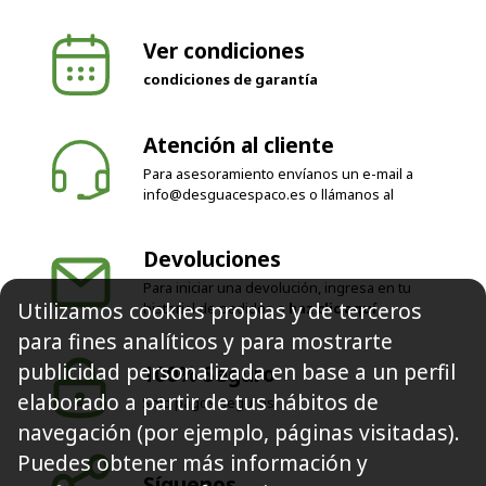
Ver condiciones
condiciones de garantía
Atención al cliente
Para asesoramiento envíanos un e-mail a
info@desguacespaco.es
o llámanos al
Devoluciones
Para iniciar una devolución, ingresa en tu
Utilizamos cookies propias y de terceros
historial de pedidos o
haz clic aquí
para fines analíticos y para mostrarte
publicidad personalizada en base a un perfil
100% Seguro
elaborado a partir de tus hábitos de
Solo pagos seguros
navegación (por ejemplo, páginas visitadas).
Puedes obtener más información y
Síguenos