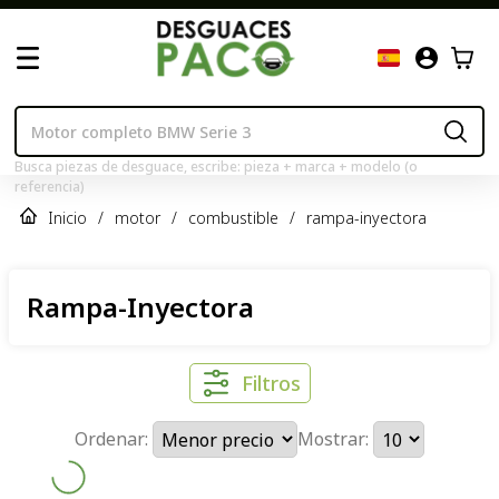
Busca piezas de desguace, escribe: pieza + marca + modelo (o
referencia)
Inicio
/
motor
/
combustible
/
rampa-inyectora
Rampa-Inyectora
Filtros
Ordenar:
Mostrar: