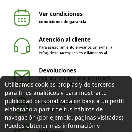
Ver condiciones
condiciones de garantía
Atención al cliente
Para asesoramiento envíanos un e-mail a
info@desguacespaco.es
o llámanos al
Devoluciones
Para iniciar una devolución, ingresa en tu
Utilizamos cookies propias y de terceros
historial de pedidos o
haz clic aquí
para fines analíticos y para mostrarte
publicidad personalizada en base a un perfil
100% Seguro
elaborado a partir de tus hábitos de
Solo pagos seguros
navegación (por ejemplo, páginas visitadas).
Puedes obtener más información y
Síguenos