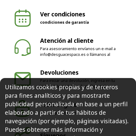
Ver condiciones
condiciones de garantía
Atención al cliente
Para asesoramiento envíanos un e-mail a
info@desguacespaco.es
o llámanos al
Devoluciones
Para iniciar una devolución, ingresa en tu
Utilizamos cookies propias y de terceros
historial de pedidos o
haz clic aquí
para fines analíticos y para mostrarte
publicidad personalizada en base a un perfil
100% Seguro
elaborado a partir de tus hábitos de
Solo pagos seguros
navegación (por ejemplo, páginas visitadas).
Puedes obtener más información y
Síguenos