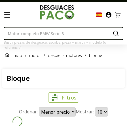
Busca piezas de desguace, escribe: pieza + marca + modelo (o
referencia)
Inicio
/
motor
/
despiece-motores
/
bloque
Bloque
Filtros
Ordenar:
Mostrar: