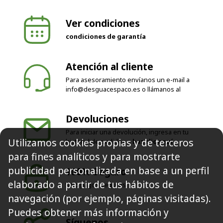
Ver condiciones
condiciones de garantía
Atención al cliente
Para asesoramiento envíanos un e-mail a
info@desguacespaco.es
o llámanos al
Devoluciones
Para iniciar una devolución, ingresa en tu
historial de pedidos o
haz clic aquí
Utilizamos cookies propias y de terceros
100% Seguro
para fines analíticos y para mostrarte
Solo pagos seguros
publicidad personalizada en base a un perfil
elaborado a partir de tus hábitos de
navegación (por ejemplo, páginas visitadas).
Síguenos
Puedes obtener más información y