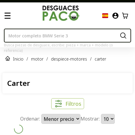
Busca piezas de desguace, escribe: pieza + marca + modelo (o
referencia)
Inicio
/
motor
/
despiece-motores
/
carter
Carter
Filtros
Ordenar:
Mostrar: