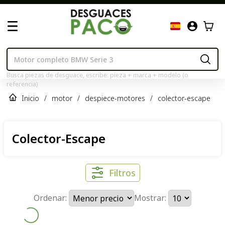
Busca piezas de desguace, escribe: pieza + marca + modelo (o
referencia)
Inicio
/
motor
/
despiece-motores
/
colector-escape
Colector-Escape
Filtros
Ordenar:
Mostrar: