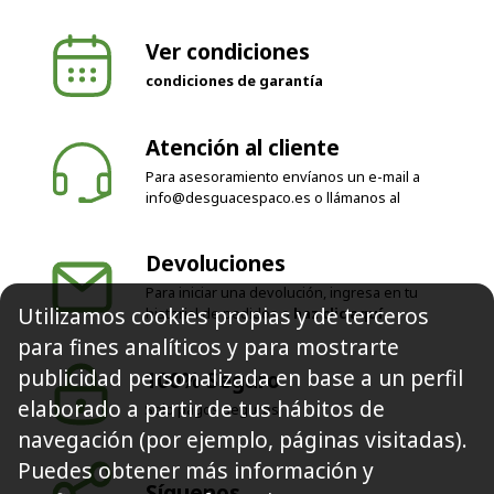
Ver condiciones
condiciones de garantía
Atención al cliente
Para asesoramiento envíanos un e-mail a
info@desguacespaco.es
o llámanos al
Devoluciones
Para iniciar una devolución, ingresa en tu
Utilizamos cookies propias y de terceros
historial de pedidos o
haz clic aquí
para fines analíticos y para mostrarte
publicidad personalizada en base a un perfil
100% Seguro
elaborado a partir de tus hábitos de
Solo pagos seguros
navegación (por ejemplo, páginas visitadas).
Puedes obtener más información y
Síguenos