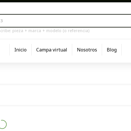
cribe: pieza + marca + modelo (o referencia)
Inicio
Campa virtual
Nosotros
Blog