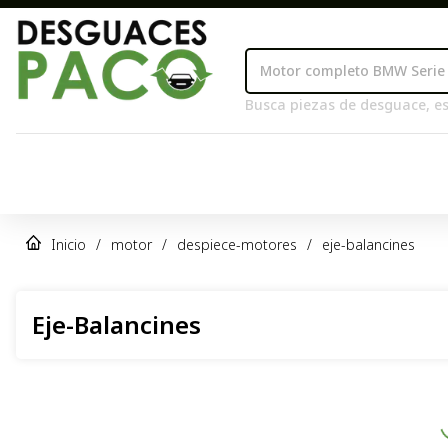
Busca piezas de desguace, es
Inicio
/
motor
/
despiece-motores
/
eje-balancines
Eje-Balancines