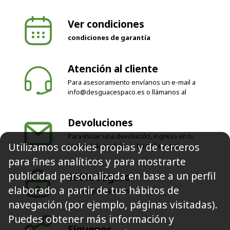
Ver condiciones
condiciones de garantía
Atención al cliente
Para asesoramiento envíanos un e-mail a
info@desguacespaco.es
o llámanos al
Devoluciones
Para iniciar una devolución, ingresa en tu
Utilizamos cookies propias y de terceros
historial de pedidos o
haz clic aquí
para fines analíticos y para mostrarte
publicidad personalizada en base a un perfil
100% Seguro
elaborado a partir de tus hábitos de
Solo pagos seguros
navegación (por ejemplo, páginas visitadas).
Puedes obtener más información y
Síguenos