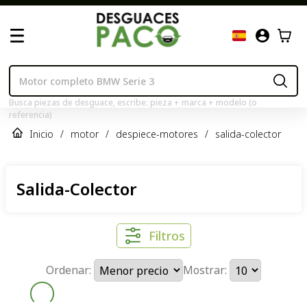
Busca piezas de desguace, escribe: pieza + marca + modelo (o
referencia)
Inicio
/
motor
/
despiece-motores
/
salida-colector
Salida-Colector
Filtros
Ordenar:
Mostrar: