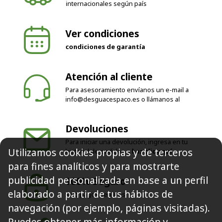
Ver condiciones
condiciones de garantía
Atención al cliente
Para asesoramiento envíanos un e-mail a
info@desguacespaco.es
o llámanos al
Devoluciones
Para iniciar una devolución, ingresa en tu
historial de pedidos o
haz clic aquí
Utilizamos cookies propias y de terceros
100% Seguro
para fines analíticos y para mostrarte
Solo pagos seguros
publicidad personalizada en base a un perfil
elaborado a partir de tus hábitos de
navegación (por ejemplo, páginas visitadas).
Síguenos
Puedes obtener más información y