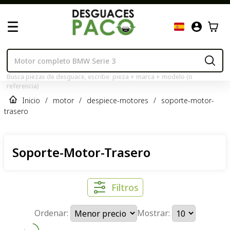
Busca piezas de desguace, escribe: pieza + marca + modelo (o
referencia)
Inicio
/
motor
/
despiece-motores
/
soporte-motor-
trasero
Soporte-Motor-Trasero
Filtros
Ordenar:
Mostrar: