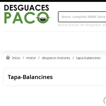
Busca piezas de desguace, es
Inicio
/
motor
/
despiece-motores
/
tapa-balancines
Tapa-Balancines