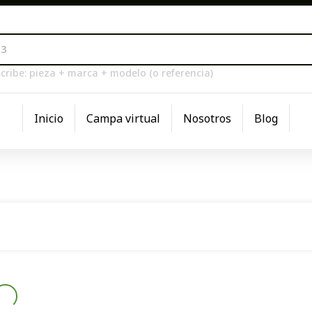
cribe: pieza + marca + modelo (o referencia)
Inicio
Campa virtual
Nosotros
Blog