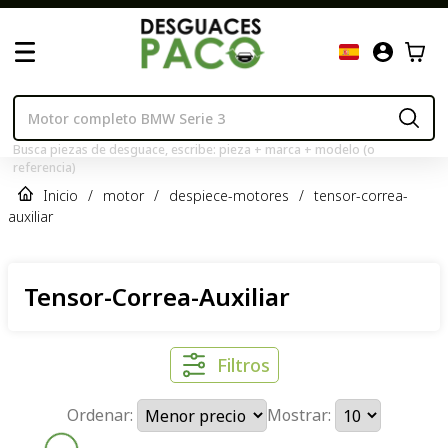
Busca piezas de desguace, escribe: pieza + marca + modelo (o
referencia)
Inicio
/
motor
/
despiece-motores
/
tensor-correa-
auxiliar
Tensor-Correa-Auxiliar
Filtros
Ordenar:
Mostrar: