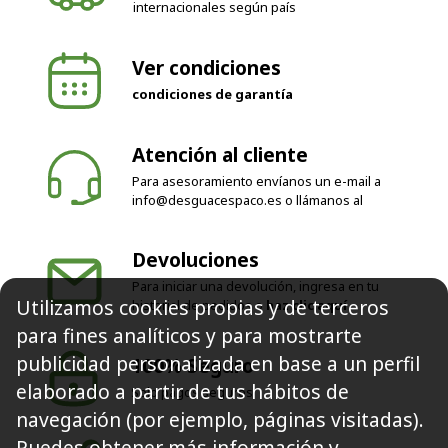
internacionales según país
Ver condiciones
condiciones de garantía
Atención al cliente
Para asesoramiento envíanos un e-mail a
info@desguacespaco.es
o llámanos al
Devoluciones
Para iniciar una devolución, ingresa en tu
Utilizamos cookies propias y de terceros
historial de pedidos o
haz clic aquí
para fines analíticos y para mostrarte
publicidad personalizada en base a un perfil
100% Seguro
elaborado a partir de tus hábitos de
Solo pagos seguros
navegación (por ejemplo, páginas visitadas).
Puedes obtener más información y