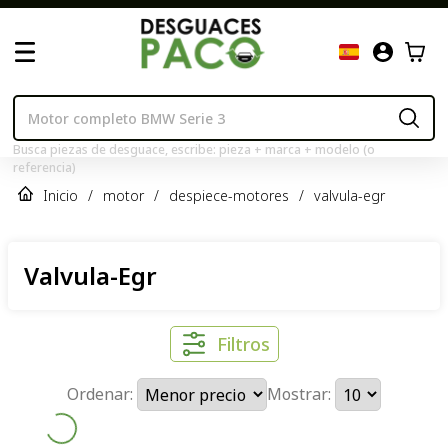
Busca piezas de desguace, escribe: pieza + marca + modelo (o
referencia)
Inicio
/
motor
/
despiece-motores
/
valvula-egr
Valvula-Egr
Filtros
Ordenar:
Mostrar: