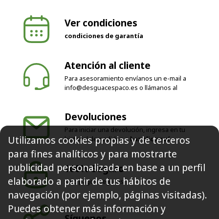
Ver condiciones
condiciones de garantía
Atención al cliente
Para asesoramiento envíanos un e-mail a
info@desguacespaco.es
o llámanos al
Devoluciones
Para iniciar una devolución, ingresa en tu
historial de pedidos o
haz clic aquí
Utilizamos cookies propias y de terceros
100% Seguro
para fines analíticos y para mostrarte
Solo pagos seguros
publicidad personalizada en base a un perfil
elaborado a partir de tus hábitos de
navegación (por ejemplo, páginas visitadas).
Síguenos
Puedes obtener más información y