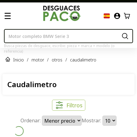
Busca piezas de desguace, escribe: pieza + marca + modelo (o
referencia)
Inicio
/
motor
/
otros
/
caudalimetro
Caudalimetro
Filtros
Ordenar:
Mostrar: