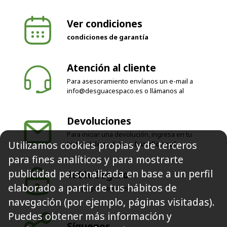
Ver condiciones
condiciones de garantía
Atención al cliente
Para asesoramiento envíanos un e-mail a
info@desguacespaco.es
o llámanos al
Devoluciones
Para iniciar una devolución, ingresa en tu
historial de pedidos o
haz clic aquí
Utilizamos cookies propias y de terceros
100% Seguro
para fines analíticos y para mostrarte
Solo pagos seguros
publicidad personalizada en base a un perfil
elaborado a partir de tus hábitos de
navegación (por ejemplo, páginas visitadas).
Síguenos
Puedes obtener más información y