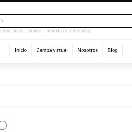
cribe: pieza + marca + modelo (o referencia)
Inicio
Campa virtual
Nosotros
Blog