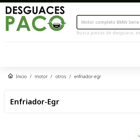
Busca piezas de desguace, es
Inicio
/
motor
/
otros
/
enfriador-egr
Enfriador-Egr