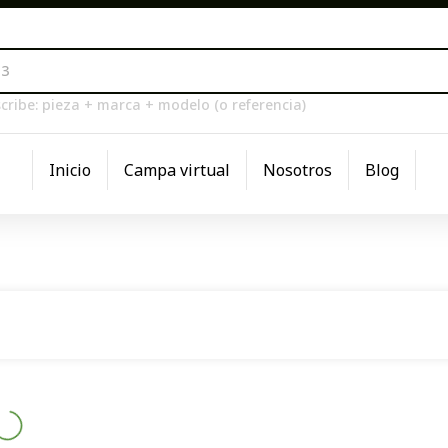
cribe: pieza + marca + modelo (o referencia)
Inicio
Campa virtual
Nosotros
Blog