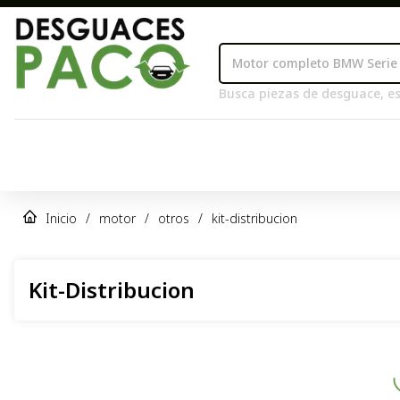
Busca piezas de desguace, es
Inicio
/
motor
/
otros
/
kit-distribucion
Kit-Distribucion