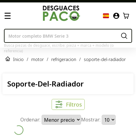
Busca piezas de desguace, escribe: pieza + marca + modelo (o
referencia)
Inicio
/
motor
/
refrigeracion
/
soporte-del-radiador
Soporte-Del-Radiador
Filtros
Ordenar:
Mostrar: