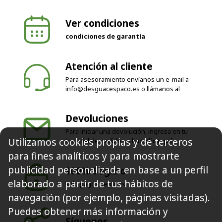
Ver condiciones
condiciones de garantía
Atención al cliente
Para asesoramiento envíanos un e-mail a
info@desguacespaco.es
o llámanos al
Devoluciones
Para iniciar una devolución, ingresa en tu
Utilizamos cookies propias y de terceros
historial de pedidos o
haz clic aquí
para fines analíticos y para mostrarte
publicidad personalizada en base a un perfil
100% Seguro
elaborado a partir de tus hábitos de
Solo pagos seguros
navegación (por ejemplo, páginas visitadas).
Puedes obtener más información y
Síguenos