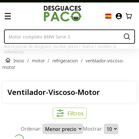
Busca piezas de desguace, escribe: pieza + marca + modelo (o
referencia)
Inicio
/
motor
/
refrigeracion
/
ventilador-viscoso-
motor
Ventilador-Viscoso-Motor
Filtros
Ordenar:
Mostrar: