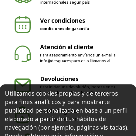
internacionales según país
Ver condiciones
condiciones de garantía
Atención al cliente
Para asesoramiento envíanos un e-mail a
info@desguacespaco.es
o llámanos al
Devoluciones
Para iniciar una devolución, ingresa en tu
Utilizamos cookies propias y de terceros
historial de pedidos o
haz clic aquí
para fines analíticos y para mostrarte
publicidad personalizada en base a un perfil
100% Seguro
elaborado a partir de tus hábitos de
Solo pagos seguros
navegación (por ejemplo, páginas visitadas).
Puedes obtener más información y