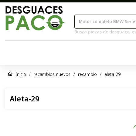
Busca piezas de desguace, es
Inicio
/
recambios-nuevos
/
recambio
/
aleta-29
Aleta-29