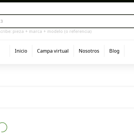
cribe: pieza + marca + modelo (o referencia)
Inicio
Campa virtual
Nosotros
Blog